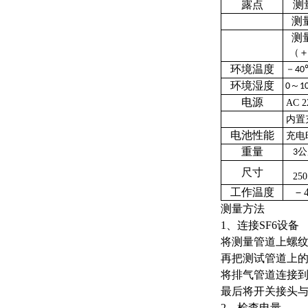
露点
测
测
测
（
环境温度
－
40
环境湿度
～
0
1
电源
AC 2
内置
电池性能
充电
重量
公
3
尺寸
25
工作温度
－
测量方法
1、连接SF6设备
将测量管道上螺
再把测试管道上
将排气管道连接
最后将开关接头与
2、检查电量