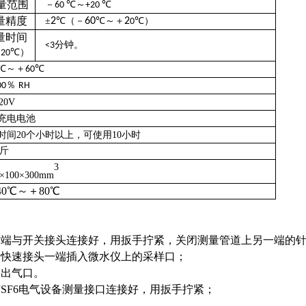
量范围
－
℃～
℃
60
+20
量精度
±
2
℃（－
60
℃～＋
2
℃）
0
量时间
分钟。
<3
＋
℃）
20
℃～＋
℃
60
％
00
RH
20V
充电电池
时间20个小时以上，可使用10小时
斤
3
0×100×300mm
40℃～＋80℃
纹端与开关接头连接好，用扳手拧紧，关闭测量管道上另一端的
的快速接头一端插入微水仪上的采样口；
到出气口。
SF6电气设备测量接口连接好，用扳手拧紧；