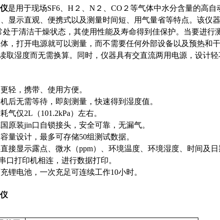
析仪
是用于现场SF6、H２、N２、CO２等气体中水分含量的高
、显示直观、便携式以及测量时间短、用气量省等特点。该仪器
常处于清洁干燥状态，其使用性能及寿命得到佳保护。当要进行
气体，打开电源就可以测量，而不需要任何外部设备以及预热和
接读取湿度而无需换算。同时，仪器具有交直流两用电源，设计轻
器更轻，携带、使用方便。
开机后无需等待，即刻测量，快速得到湿度值。
气仅2L（101.2kPa）左右。
国原装jin口自锁接头，安全可靠，无漏气。
容量设计，最多可存储50组测试数据。
直接显示露点、微水（ppm）、环境温度、环境湿度、时间及
可与串口打印机相连，进行数据打印。
充锂电池，一次充足可连续工作10小时。
析仪