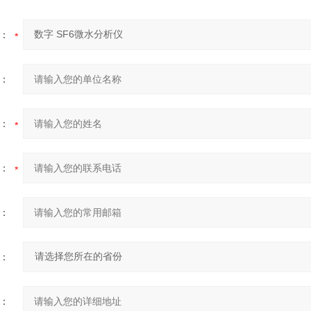
：
：
：
：
：
：
：