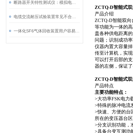
断路器开关特性测试仪：模拟电网特性诊断故障
ZCTQ-D智能式
产品介绍
电缆交流耐压试验装置常见不合格原因及处理建议
ZCTQ-D智能
等功能为一体的高
一体化SF6气体回收装置用户容易忽略的3个校准细节
盖各种供电距离的
问题；识别成功率
仪器内置大容量掉
传至计算机，实现
可以打开后部的支
器的左侧，保证了
ZCTQ-D智能式
产品特点
主要功能特点：
>大功率FSK电
>特殊的脉冲电流
>快速、方便的台
所在的变压器台区
>分支识别功能，
>具备台变互测功