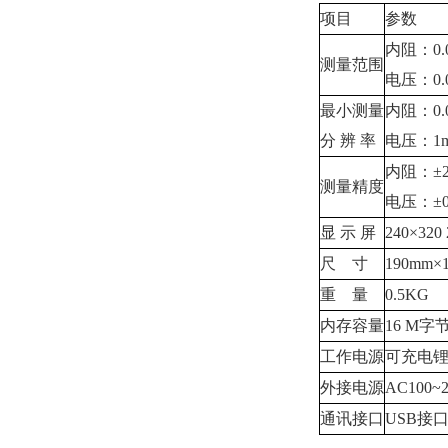
项目
参数
内阻：0.
测量范围
电压：0.00
最小测量
内阻：0
分 辨 率
电压：1
内阻：±2.
测量精度
电压：±0.
显 示 屏
240×320
尺 寸
190mm×
重 量
0.5KG
内存容量
16 M字
工作电源
可充电锂
外接电源
AC100~
通讯接口
USB接