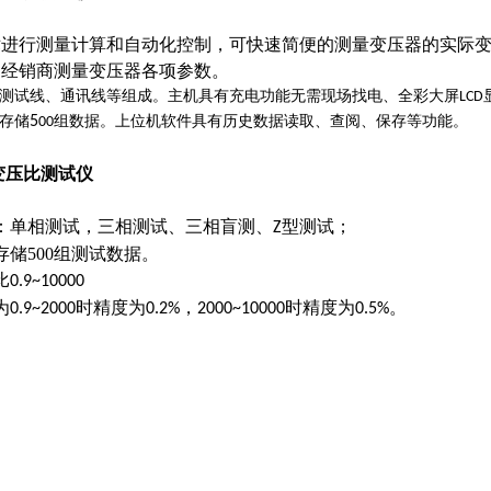
术进行测量计算和自动化控制，可快速简便的测量变压器的实际
和经销商测量变压器各项参数。
测试线、通讯线等组成。主机具有充电功能无需现场找电、全彩大屏
LCD
存储
5
组数据。上位机软件具有历史数据读取、查阅、保存等功能。
00
器变压比测试仪
：单相测试，三相测试、三相盲测、
型测试；
Z
存储500组测试数据。
比
0.9~10000
为
时精度为
，
时精度为
。
0.9~2000
0.2%
2000~10000
0.5%
。
。