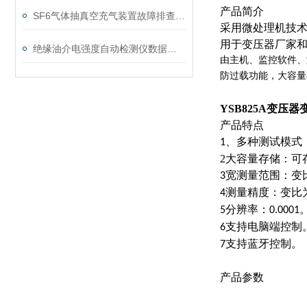
产品简介
SF6气体抽真空充气装置故障排查：真空度不达标、充气速度慢的常见原因
采用微处理机技
用于变压器厂家
绝缘油介电强度自动检测仪数据异常？原因分析与解决
由主机、监控软件、
防过载功能，大容量
YSB825A变压
产品特点
、多种测试模式
1
2大容量存储：可
宽测量范围：变
3
测量精度：变比
4
分辨率：
5
0.0001
支持电脑端控制
6
支持蓝牙控制。
7
产品参数