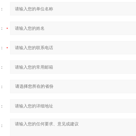
：
：
：
：
：
：
：