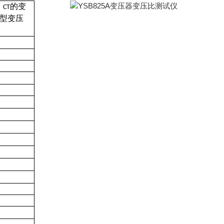
、
的变
CT
型变压