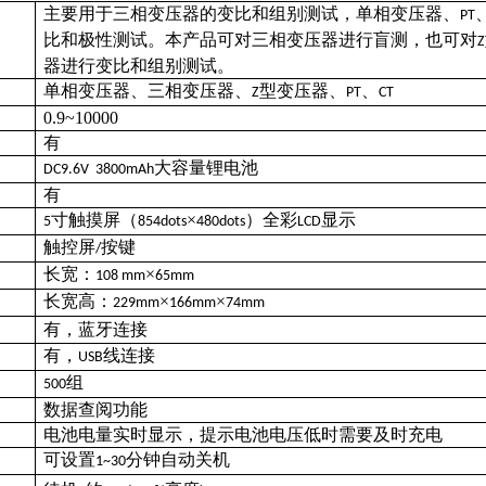
主要用于三相变压器的变比和组别测试，单相变压器、
PT
比和极性测试。本产品可对三相变压器进行盲测，也可对
Z
器进行变比和组别测试。
单相变压器、三相变压器、
型变压器、
、
Z
PT
CT
0.9~10000
有
大容量锂电池
DC9.6V 3800mAh
有
寸触摸屏（
×
）全彩
显示
5
854dots
480dots
LCD
触控屏
按键
/
长宽：
×
108 mm
65mm
长宽高：
×
×
229mm
166mm
74mm
有，蓝牙连接
有，
线连接
USB
组
500
数据查阅功能
电池电量实时显示，提示电池电压低时需要及时充电
可设置
分钟自动关机
1~30