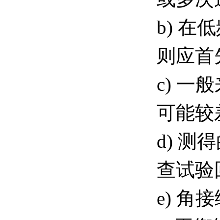
b) 
则应首
c) 
可能较
d) 测
查试验
e) 