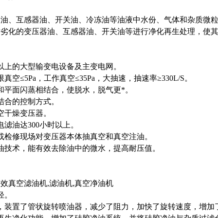
器油、互感器油、开关油、冷冻油等油液中水份、气体和杂质微
对劣化的变压器油、互感器油、开关油等进行净化再生处理，使
KV以上的大型输变电设备及主变电网。
真空≤5Pa，工作真空≤35Pa，大抽速，抽速率≥330L/S。
和平面闪蒸相结合，使脱水，脱气更*。
结合的控制方式。
空干燥变压器。
电滤油达300小时以上。
或检修现场对变压器本体抽真空和真空注油。
油技术，能有效去除油中的微水，提高耐压值。
效真空滤油机,滤油机,真空净油机
轻。
，装置了管状旋转喷油器，减少了阻力，加快了旋转速度，增加