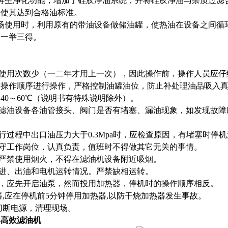
再生净化功能，增加了硅胶净油系统，并将硅胶净油与杂质过滤
，使其达到合格油标准。
场使用时，利用原有的带油设备做储油罐，使热油在设备之间循
为一举三得。
机使用次数少（一二年才用上一次），因此操作前，操作人员应
明书操作顺序进行操作，严格控制油罐油位，防止补处理油品吸入
在40～60℃（说明书有特殊说明除外）。
查滤油设备各油管接头、阀门是否有堵塞、漏油现象，如发现故
。
运行过程中出口油压力大于0.3Mpa时，应检查原因，有堵塞时停
严守工作岗位，认真负责，值班时不得做其它无关的事情。
场严禁使用烟火，不得在滤油机设备附近吸烟。
意进、出油和电机运转情况。严禁缺相运转。
时，应先开启油泵，然而投用加热器，停机时的操作顺序相反。
热器,应在停机前5分钟停用加热器,以防干烧加热器发生事故。
，切断电源，清理现场。
爆高效滤油机