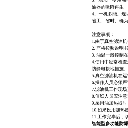
3、增加了变质油
油器的吸附再生
4、一机多能。现
省工、省时、确
注意事项：
1.由于真空滤油
2. 严格按照说
3. 油温一般控制
4.使用中经常检
防静电接地措施
5.真空滤油机在
6.操作人员必须
7.滤油机工作现
8.值班人员应注
9.采用油加热器
10.如果投用加
11.工作完毕后
智能型多功能防