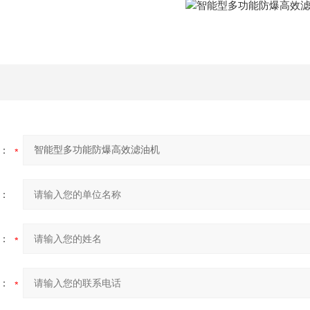
：
：
：
：