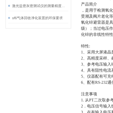
产品简介
激光盐密灰密测试仪的测量精度受哪些环境因素影响？
，是用于检测氧
受潮及阀片老化
sf6气体回收净化装置的环保要求
氧化锌避雷器是
级）；当过电压
化锌的非线性特
特性:
1、采用大屏液晶
2、高精度采样、
3、参考电压输入
4、具有阻性电流
5、仪器配有可充
6、配有RS-23
注意事项
1. 从PT二次
2．电压信号输入
3．在有输入电压