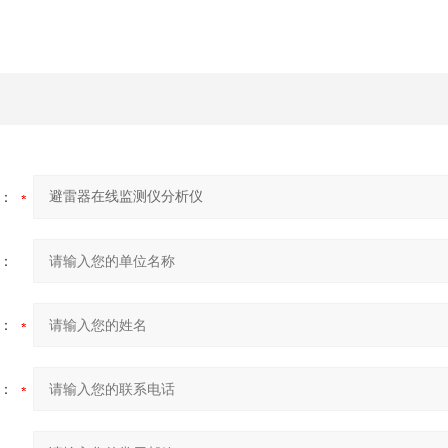
：
：
：
：