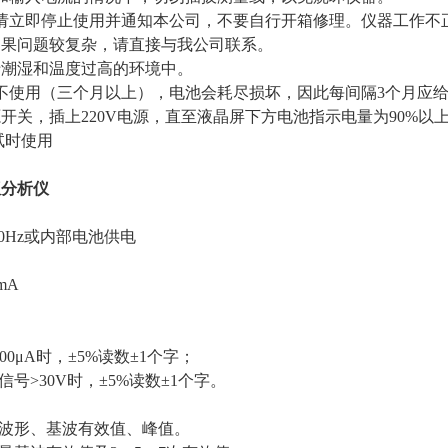
请立即停止使用并通知本公司，不要自行开箱修理。仪器工作不
如果问题较复杂，请直接与我公司联系。
置于潮湿和温度过高的环境中。
不使用（三个月以上），电池会耗尽损坏，因此每间隔3个月应
开关，插上220V电源，直至液晶屏下方电池指示电量为90%以
调试时使用
仪分析仪
、50Hz或内部电池供电
mA
00μA时，±5%读数±1个字；
信号>30V时，±5%读数±1个字。
流波形、基波有效值、峰值。