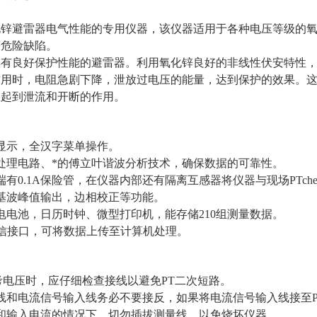
化锌避雷器电气性能的专用仪器，该仪器适用于各种电压等级的
等危险缺陷。
具有良好保护性能的避雷器。利用氧化锌良好的非线性伏安特性
作用时，电阻急剧下降，泄放过电压的能量，达到保护的效果。
性起到泄流和开断的作用。
显示，全汉字菜单操作。
处理电路、*的傅立叶谐波分析技术，确保数据的可靠性。
端有0.1A保险管，在仪器内部还有隔离互感器将仪器与现场PTch
基波峰值输出，边相校正等功能。
电电池，日历时钟、微型打印机，能存储210组测量数据。
2通信接口，可将数据上传至计算机处理。
取参考电压时，应仔细检查接线以避免PT二次短路。
线和电流信号输入线务必不要接反，如果将电流信号输入线接至P
和输入电流的情况下，切勿插拔测量线，以免烧坏仪器。