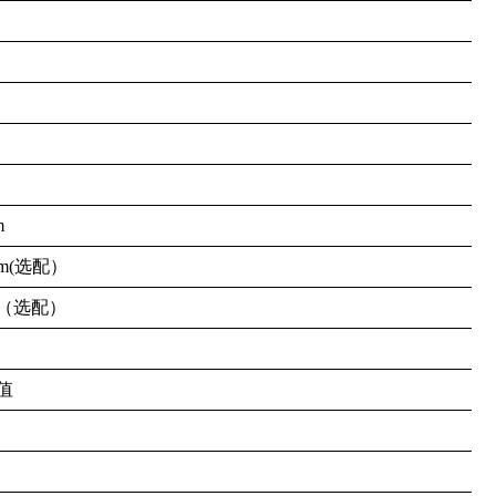
m
m(选配）
m（选配）
值