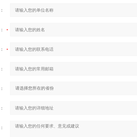
：
：
：
：
：
：
：