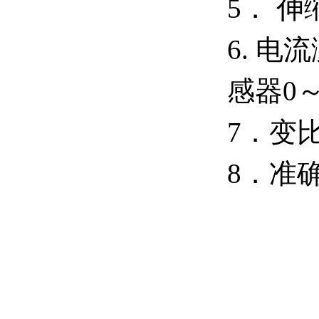
5． 
6. 
感器0～
7．变比
8．准确