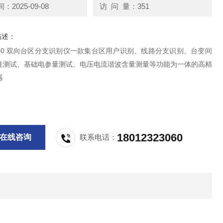
2025-09-08
访 问 量：351
描述：
000 双向台区分支识别仪一款集台区用户识别、线路分支识别、台变间
性测试、基础电参量测试、电压电流谐波含量测量等功能为一体的高精
器
18012323060
在线咨询
联系电话：