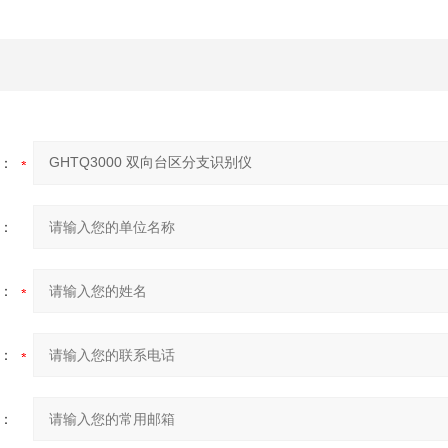
：
：
：
：
：