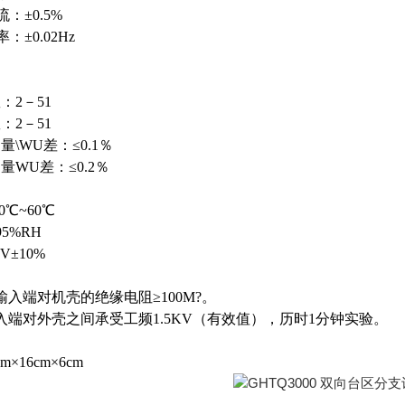
：±0.5%
：±0.02Hz
：2－51
：2－51
\WU差：≤0.1％
WU差：≤0.2％
℃~60℃
5%RH
V±10%
入端对机壳的绝缘电阻≥100M?。
入端对外壳之间承受工频1.5KV（有效值），历时1分钟实验。
×16cm×6cm