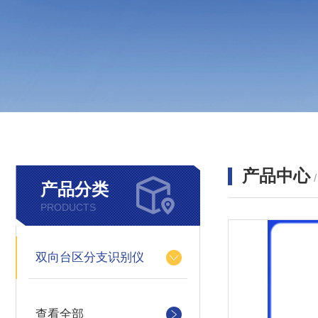
产品中心
产品分类
PRODUCTS
双向台区分支识别仪
查看全部