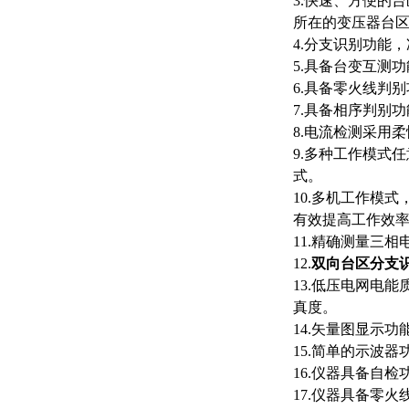
3.快速、方便的
所在的变压器台区
4.分支识别功能
5.具备台变互测
6.具备零火线判
7.具备相序判别功
8.电流检测采用柔
9.多种工作模式
式。
10.多机工作模
有效提高工作效
11.精确测量三
12.
双向台区分支
13.低压电网电
真度。
14.矢量图显示
15.简单的示波
16.仪器具备自
17.仪器具备零