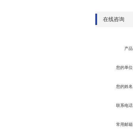
在线咨询
产品
您的单位
您的姓名
联系电话
常用邮箱