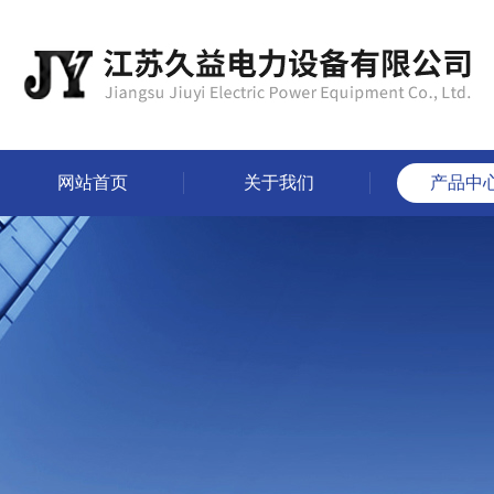
网站首页
关于我们
产品中