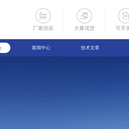
厂家供应
大量现货
可开
心
新闻中心
技术文章