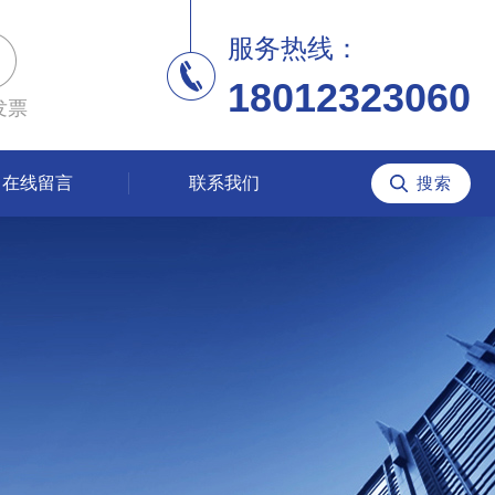
服务热线：
18012323060
发票
在线留言
联系我们