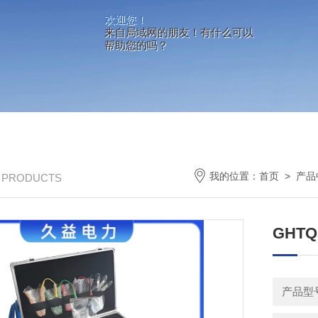
欢迎您！
来自局域网的朋友！有什么可以
帮助您的吗？
我的位置：
首页
>
产品
/ PRODUCTS
GHT
产品型