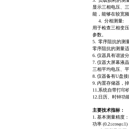
3. 负载损耗的测量
显示三相电压、
能，能够在较宽
4. 分相测量:
用于检查三相变
参数。
5. 零序阻抗的测
零序阻抗的测量
6. 仪器具有谐
7. 仪器大屏幕
三相平均电压、
8. 仪器备有U
9. 内置存储器，
11.系统自带打
12.
日历、时钟功
主要技术指标：
1. 基本测量精
功率 (0.2≤cosφ≤