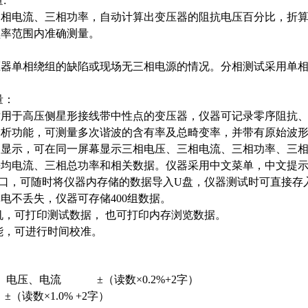
:
三相电流、三相功率，自动计算出变压器的阻抗电压百分比，折
频率范围内准确测量。
压器单相绕组的缺陷或现场无三相电源的情况。分相测试采用单
量：
适用于高压侧星形接线带中性点的变压器
，
仪器可记录零序阻抗
波分析功能，可测量多次谐波的含有率及总畸变率，并带有原始波
液晶显示，可在同一屏幕显示三相电压、三相电流、三相功率、三
平均电流、三相总功率和相关数据。仪器采用中文菜单，中文提
盘接口，可随时将仪器内存储的数据导入U盘，仪器测试时可直接存
掉电不丢失，仪器可存储400组数据。
印机，可打印测试数据， 也可打印内存浏览数据。
能，可进行时间校准。
度： 电压、电流 ±（读数×
0.2%+2
字）
1) ±（读数×
1.0% +2
字）