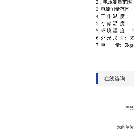
2．电压测量范围： 
3. 电流测量范围： 
4. 工 作 温 度：
5. 存 储 温 度： 
5. 环 境 湿 度： 
6. 外 形 尺 寸: 39
7. 重 量: 5k
在线咨询
产品
您的单位