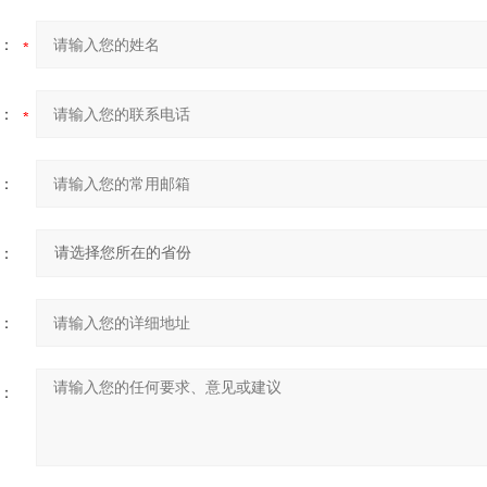
：
：
：
：
：
：