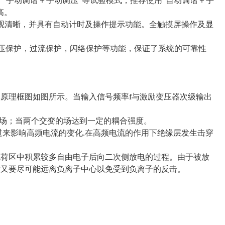
，"手动调谐＋手动调压"等试验模式，推荐使用"自动调谐＋手
高。
观清晰，并具有自动计时及操作提示功能。全触摸屏操作及显
过压保护，过流保护，闪络保护等功能，保证了系统的可靠性
原理框图如图所示。当输入信号频率f与激励变压器次级输出
电场；当两个交变的场达到一定的耦合强度。
过来影响高频电流的变化.在高频电流的作用下绝缘层发生击穿
电荷区中积累较多自由电子后向二次侧放电的过程。由于被放
时又要尽可能远离负离子中心以免受到负离子的反击。