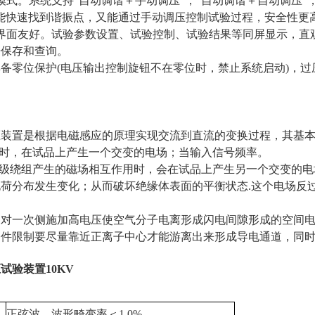
模式。系统支持"自动调谐＋手动调压"，"自动调谐＋自动调压"
能快速找到谐振点，又能通过手动调压控制试验过程，安全性更
界面友好。试验参数设置、试验控制、试验结果等同屏显示，直
据保存和查询。
具备零位保护(电压输出控制旋钮不在零位时，禁止系统启动)，
装置是根据电磁感应的原理实现交流到直流的变换过程，其基本
相时，在试品上产生一个交变的电场；当输入信号频率。
初级绕组产生的磁场相互作用时，会在试品上产生另一个交变的
荷分布发生变化；从而破坏绝缘体表面的平衡状态.这个电场反
过对一次侧施加高电压使空气分子电离形成闪电间隙形成的空间
条件限制要尽量靠近正离子中心才能游离出来形成导电通道，同
压试验装置
10KV
正弦波，波形畸变率＜1.0%