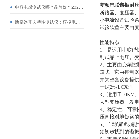
变频串联谐振耐
电容电感测试仪哪个品牌好？2026年采购指南看这里！
断路器、变压器、
小电流设备试验
断路器开关特性测试仪：模拟电网特性诊断故障
试验装置主要由
性能特点
1、是运用串联谐
到试品上电压。
2、主要由变频控
箱式；它由控制器
并为整套设备提
于1/(2π√LC
3、适用于10KV、
大型变压器，发
4、稳定性、可靠
压直接对地短路
5、自动调谐功能
频初步找到的谐振