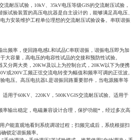
的交流耐压试验，10kV、35kV电压等级GIS的交流耐压试验，
联谐振试验装置的高压电抗器是自主设计的，能够满足高电压、
和电力安装维护工程单位理想的交流耐压试验设备。串联谐振
输出频率，使回路电感L和试品C串联谐振，谐振电压即为加
用于大容量，高电压的电容性试品的交接和预防性试验。
又分两大类，20KW及以上为控制台式，20KW以下为便携
0V或200V工频正弦交流电转变为幅值和频率可调的正弦波。
验电压。高压电抗器L是谐振回路重要部件，当电源频率等
。适用于60KV、220KV，500KVGIS交流耐压试验。适用于
。
频率输出稳定，电磁兼容设计合理，保护功能*，经过多次高
曲线，用户能直观地看到系统调谐过程；扫频完成后，系统根据扫
后精确锁定谐振频率。