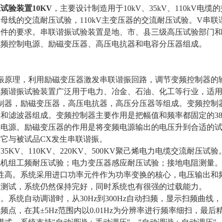
压试验装置
10KV
，主要设计制造用于10kV、35kV、110kV电缆
母线的交流耐压试验，110kV主变压器的交流耐压试验。V串
条件的要求。串联谐振试验装置是地、市、县三级高压试验部门
变频控制电源、励磁变压器、高压电抗器和电容分压器组成。
振原理，利用励磁变压器激发串联谐振回路，调节变频控制器的
变频谐振试验装置广泛用于电力、冶金、石油、化工等行业，适
制器，励磁变压器，高压电抗器，高压分压器等组成。变频控制器
和滤波器组成。变频控制器主要作用是把幅值和频率都固定的38
供电源。励磁变压器的作用是将变频电源输出的电压升到合适的试
X)时，它与被试品CX发生串联谐振。
35KV、110KV、220KV、500KV聚己烯电力电缆交流耐压试验
电机组工频耐压试验；电力变压器感应耐压试验；接地电阻测量
性高。系统采用进口功率元件作为功率变换的核心，电压输出和
的测试，系统仍然保持完好，同时系统也有很强的过载能力。
*。系统自动调谐时，从30Hz到300Hz自动扫频，显示扫频
频点，在其±5Hz范围内以0.01Hz为分辨率进行频率细扫，最