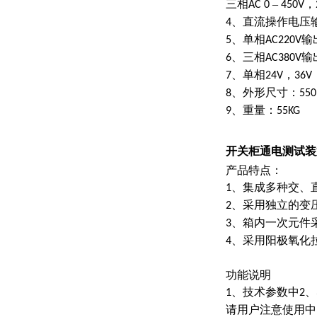
三相
–
，
AC 0
450V
、直流操作电压
4
、单相
输
5
AC220V
、三相
输
6
AC380V
、单相
，
7
24V
36V
、外形尺寸：
8
55
、重量：
9
55KG
开关柜通电测试装
产品特点：
、集成多种交、
1
、采用独立的变
2
、箱内一次元件
3
、采用阳极氧化
4
功能说明
、技术参数中
、
1
2
请用户注意使用中