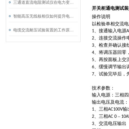
三通道直流电阻测试仪在电力变压器检测中的关键作用
开关柜通电测试装
智能高压无线核相仪如何提升电力安全性和可靠性
操作说明
以检验单相交流电
电缆交流耐压试验装置的工作原理：串联谐振与变频技术
、接通输入电源
1
A
、连接交流操作
2
、检查并确认接
3
、将调压器回零，
4
、再按面板上交流
5
、缓慢调节输出
6
、试验完毕后，
7
技术参数：
输入电源：三相四
输出电压及电流：
、三相
输
1
AC100V
、三相
–
2
AC 0
10A
、交流电压输出
3