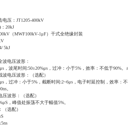
压：JT1205-400kV
：20kJ
100kV（MWF100kV-1μF）干式全绝缘封装
kV
 5kJ
全波电压波形：
0%μs，波尾时间:50±20%μs，过冲：小于5%，效率：不低于90%。
截波电压波形：（选配）
30%μs，过冲：小于5%，截断时间:2~6μs，电子时延控制，效率
0ns。
电压波形：（选配）
0±60%μS，峰值处振荡不大于幅值5%。
：（选配）
μS
5ns