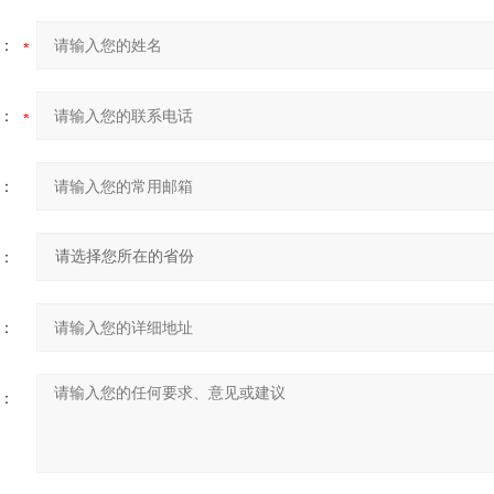
：
：
：
：
：
：