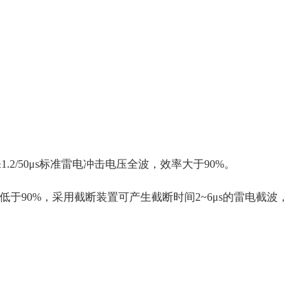
±1.2/50μs标准雷电冲击电压全波，效率大于90%。
：不低于90%，采用截断装置可产生截断时间2~6μs的雷电截波，