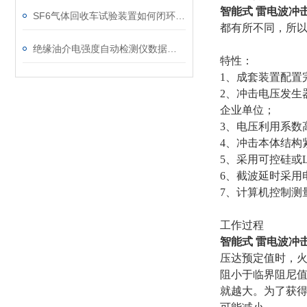
智能式 雷电波冲
SF6气体回收车试验装置如何闭环处理SF6？
都有所不同，所
绝缘油介电强度自动检测仪数据异常？原因分析与解决
特性：
1、成套装置配置
2、冲击电压发生
企业单位；
3、电压利用系数
4、冲击本体结构
5、采用可控硅或
6、截波延时采用
7、计算机控制测量
工作过程
智能式 雷电波冲
压达预定值时，
阻小于临界阻尼
就越大。为了获