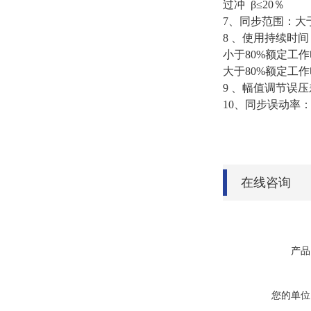
过冲 β≤20％
7、同步范围：大于
8 、使用持续时间
小于80%额定工
大于80%额定工
9 、幅值调节误
10、同步误动率：
在线咨询
产品
您的单位