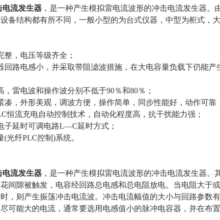
击电流发生器
，是一种产生模拟雷电流波形的冲击电流发生器。
以设备结构都有所不同，一般小型的为台式仪器，中型为柜式，
完整，电压等级齐全；
器回路电感小，并采取带阻滤波措施，在大电容量负载下仍能产
高，雷电波和操作波分别不低于90％和80％；
紧凑，外形美观，调波方便，操作简单，同步性能好，动作可靠
LC恒流充电自动控制技术，自动化程度高，抗干扰能力强；
电子延时可调电路L—C延时方式；
(光纤PLC控制)系统。
击电流发生器
，是一种产生模拟雷电流波形的冲击电流发生器。
火花间隙被触发，电容经回路总电感和总电阻放电。当电阻大于
值时，则产生振荡冲击电流波。冲击电流幅值的大小与回路参数
得尽可能大的电流，通常要选用电感值小的脉冲电容器，并在布