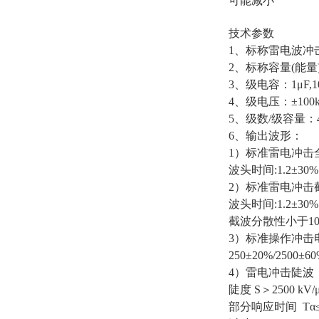
可能减小
技术参数
1、标称雷电波冲击电
2、标称容量(能量)
3、级电容：1μF,
4、级电压：±100
5、级数/级容量：4/
6、输出波形：
1）标准雷电冲击
波头时间:1.2±3
2）标准雷电冲击
波头时间:1.2±
截波分散性小于10
3）标准操作冲击
250±20%/250
4）雷电冲击陡波
陡度 S＞2500 kV/
部分响应时间 Tα≤