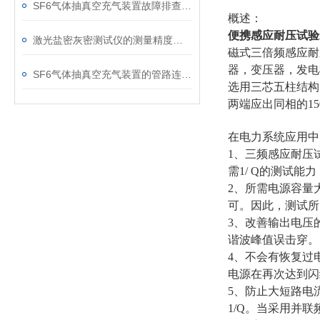
SF6气体抽真空充气装置故障排查：真空度不达标、充气速度慢的常见原因
概述：
便携感应耐压试验
激光盐密灰密测试仪的测量精度受哪些环境因素影响？
磁式三倍频感应耐
器，变压器，发电
SF6气体抽真空充气装置的管路连接与密封性检测实用技巧
选用三芯五柱结构
两端应出同相的15
在电力系统应用中
1、三频感应耐压
需1/ Q的测试能
2、所需电源容量
可。因此，测试所
3、改善输出电压
谐波峰值误击穿。
4、不会有恢复过
电源在再次达到闪
5、防止大短路电
1/Q。当采用并