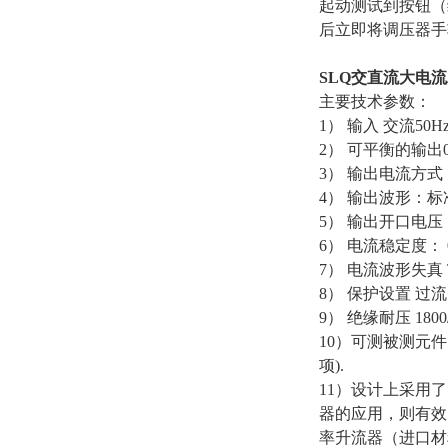
起动测试到按钮（
后立即将调压器手
SLQ交直流大电
主要技术参数：
1） 输入 交流50Hz 
2） 可平衡的输
3） 输出电流方
4） 输出波形：
5） 输出开口电压
6） 电流稳定度： 
7） 电流波形失真 
8） 保护设置 过
9） 绝缘耐压 180
10）可测被测元件的
项).
11）设计上采用
器的应用，则有效
率升流器（进口材