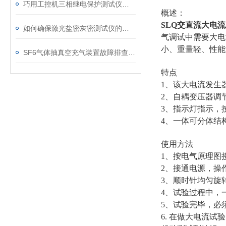
巧用工控机三相继电保护测试仪，提升测试工作效率
概述：
SLQ交直流大电
如何确保激光盐密灰密测试仪的长效稳定
气调试中需要大电
小、重量轻、性能
SF6气体抽真空充气装置故障排查：真空度不达标、充气速度慢的常见原因
特点
1、该大电流发生
2、自耦变压器调
3、指示灯指示，
4、一体可分体结
使用方法
1、按电气原理图
2、接通电源，操
3、顺时针均匀旋
4、试验过程中，
5、试验完毕，必
6. 在做大电流