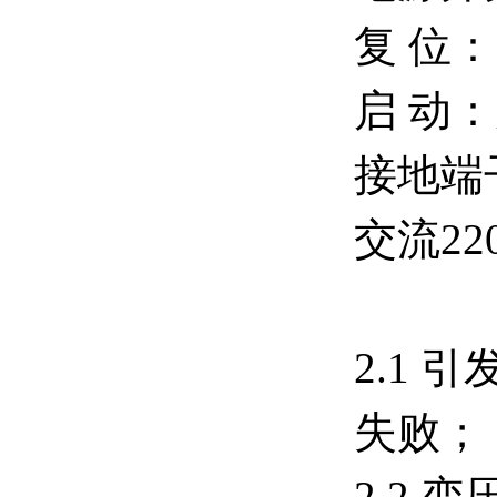
复 位
启 动
接地端
交流22
2.1
失败；
2.2