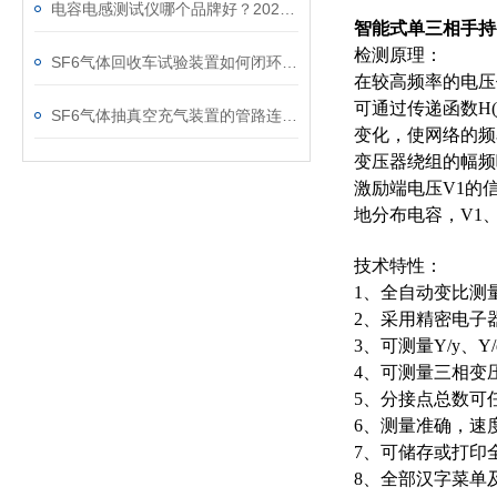
电容电感测试仪哪个品牌好？2026年采购指南看这里！
智能式单三相手持
检测原理：
SF6气体回收车试验装置如何闭环处理SF6？
在较高频率的电压
可通过传递函数H
SF6气体抽真空充气装置的管路连接与密封性检测实用技巧
变化，使网络的频
变压器绕组的幅频
激励端电压V1的
地分布电容，V1
技术特性：
1、全自动变比测
2、采用精密电子
3、可测量Y/y、Y/
4、可测量三相变
5、分接点总数可
6、测量准确，速
7、可储存或打印
8、全部汉字菜单