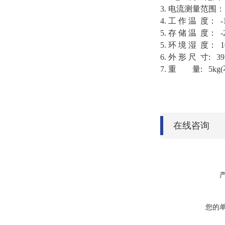
3. 电流测量范围： 
4. 工 作 温 度：
5. 存 储 温 度： 
5. 环 境 湿 度： 
6. 外 形 尺 寸: 39
7. 重 量: 5k
在线咨询
您的