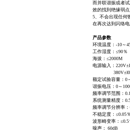
而并联谐振或者试
效的找到绝缘弱点
5、不会出现任何
在再次达到闪络电
产品参数
环境温度：-10～4
工作湿度：≤90％
海拔：≤2000M
电源输入：220V±l
380V±l0％三
额定试验容量：0～
谐振电压：0～10
频率调节范围：0.1
系统测量精度：0.
频率调节分辨率：0.
不稳定度：≤0.05
波形畸变率：≤0.5
噪声： 60dB