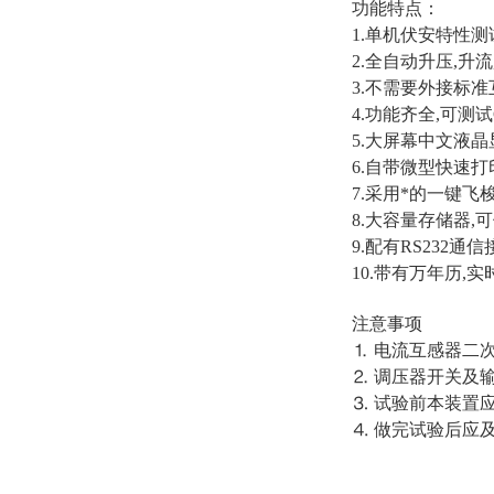
功能特点：
1.单机伏安特性测试
2.全自动升压,升
3.不需要外接标
4.功能齐全,可测试
5.大屏幕中文液晶
6.自带微型快速打
7.采用*的一键飞
8.大容量存储器,可
9.配有RS232
10.带有万年历,
注意事项
⒈ 电流互感器二
⒉ 调压器开关及
⒊ 试验前本装置
⒋ 做完试验后应