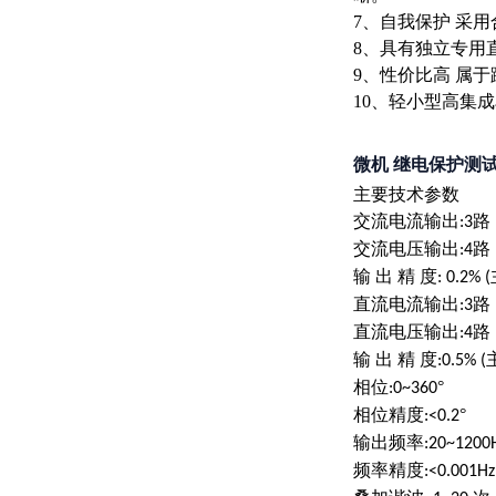
7、自我保护 采
8、具有独立专用直
9、性价比高 属
10、轻小型高集
微机 继电保护测
主要技术参数
交流电流输出
路
:3
交流电压输出
路
:4
输
出
精
度
: 0.2% (
直流电流输出
路
:3
直流电压输出
路
:4
输
出
精
度
:0.5% (
相位
°
:0~360
相位精度
°
:<0.2
输出频率
:20~1200
频率精度
:<0.001Hz