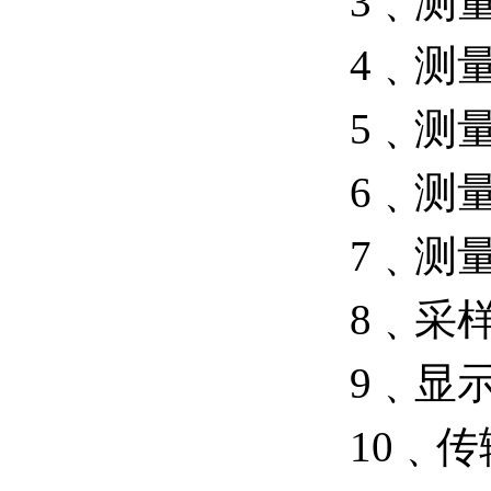
3﹑测
4﹑测量
5﹑测量
6﹑测
7﹑测
8﹑采样
9﹑显
10﹑传