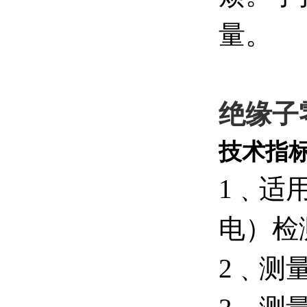
量。
绝缘子
技术指
1﹑适用
电）检
2﹑测