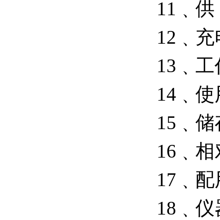
11﹑
12﹑
13﹑
14﹑使
15﹑储
16﹑相
17﹑
18﹑仪