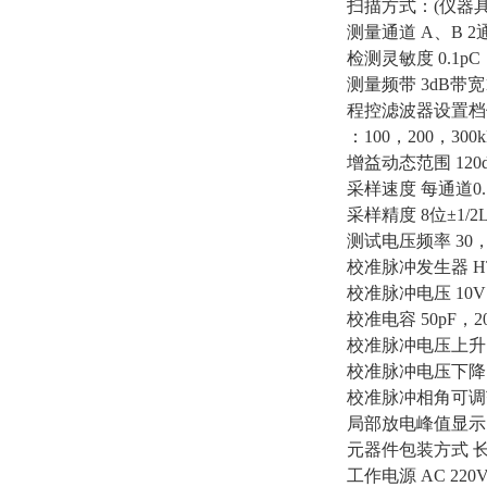
扫描方式：(仪器
测量通道 A、B 
检测灵敏度 0.1pC
测量频带 3dB带宽1
程控滤波器设置档位 
：100，200，300k
增益动态范围 120
采样速度 每通道0.1
采样精度 8位±1/2
测试电压频率 30，1
校准脉冲发生器 HTJ
校准脉冲电压 10V
校准电容 50pF，2
校准脉冲电压上升时
校准脉冲电压下降时间
校准脉冲相角可调范
局部放电峰值显示 0
元器件包装方式 
工作电源 AC 220