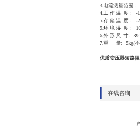
3.电流测量范围： A
4.工 作 温 度： 
5.存 储 温 度： -
5.环 境 湿 度： 1
6.外 形 尺 寸: 39
7.重 量: 5kg
优质变压器短路阻
在线咨询