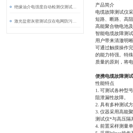
产品简介
绝缘油介电强度自动检测仪测试全流程：从取样到报告
电缆故障测试仪
短路、断路、高
激光盐密灰密测试仪在电网防污闪工作中的实际应用与预警价值
高能聚合物电池
智能电缆故障测试
用户带来清澈明
可通过触摸操作
的能力特强。特
质量的原则，将
便携电缆故障测
性能特点
1. 可测试各种
阻泄漏性故障。
2. 具有多种测
3. 仪器采用高
测试仪*与高压隔
4. 前置采样测