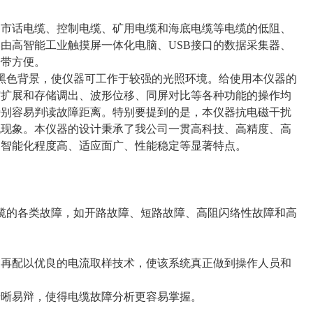
、市话电缆、控制电缆、矿用电缆和海底电缆等电缆的低阻、
由高智能工业触摸屏一体化电脑、USB接口的数据采集器、
携带方便。
黑色背景，使仪器可工作于较强的光照环境。给使用本仪器的
缩扩展和存储调出、波形位移、同屏对比等各种功能的操作均
特别容易判读故障距离。特别要提到的是，本仪器抗电磁干扰
机现象。本仪器的设计秉承了我公司一贯高科技、高精度、高
、智能化程度高、适应面广、性能稳定等显著特点。
话电缆的各类故障，如开路故障、短路故障、高阻闪络性故障和高
。
源。再配以优良的电流取样技术，使该系统真正做到操作人员和
清晰易辩，使得电缆故障分析更容易掌握。