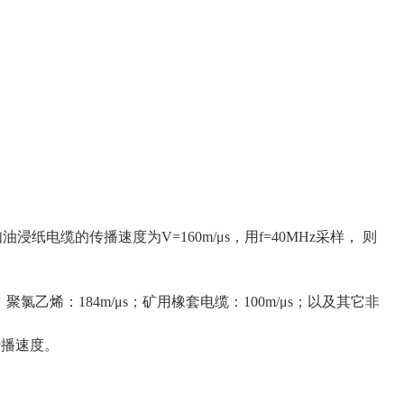
如油浸纸电缆的传播速度为V=160m/μs，用f=40MHz采样， 则
；聚氯乙烯：184m/μs；矿用橡套电缆：100m/μs；以及其它非
传播速度。