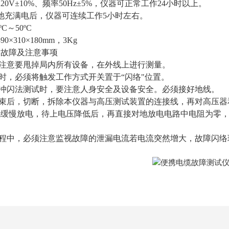
220V±10%、频率50Hz±5%，仪器可正常工作24小时以上。
：电池充满电后，仪器可连续工作5小时左右。
ºC～50ºC
0×310×180mm，3Kg
的故障及注意事项
，注意要甩掉局内所有设备，在外线上进行测量。
试时，必须将触发工作方式开关置于“闪络"位置。
或冲闪法测试时，要注意人身安全及设备安全。必须接好地线。
结束后，切断，拆除本仪器与高压测试装置的连接线，再对高压器
流缓慢放电，待上电压降低后，再直接对地放电电路中电阻为零
过程中，必须注意监视故障的泄漏电流若电流突然增大，故障闪