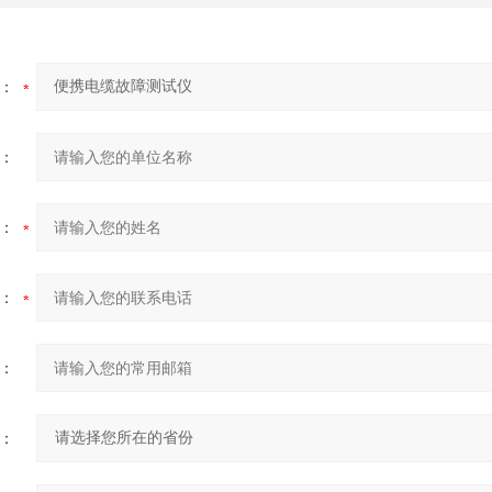
：
：
：
：
：
：