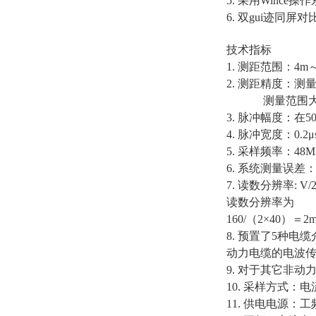
5. 采用Winc
6. 双gui迹
技术指标
1. 测距范围：4m～
2. 测距精度：测
测量范围大于1
3. 脉冲幅度：在5
4. 脉冲宽度：0.2
5. 采样频率：48
6. 系统测量误
7. 读数分辨率: 
读数分辨率为
160/（2×40）＝2
8. 预置了5种电缆
动力电缆的电波
9. 对于其它非
10. 采样方式：
11. 供电电源