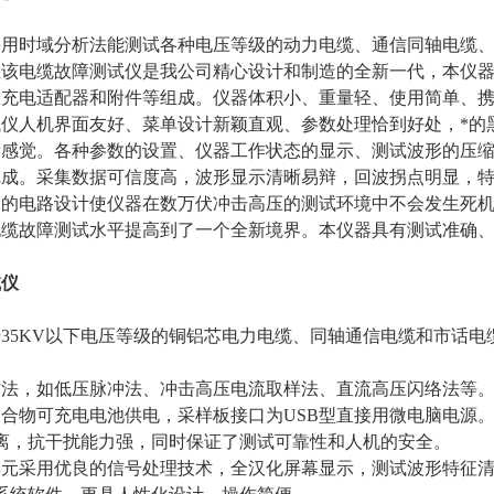
采用时域分析法能测试各种电压等级的动力电缆、通信同轴电缆
阻
该电缆故障测试仪是我公司精心设计和制造的全新一代，本仪器
及充电适配器和附件等组成。仪器体积小、重量轻、使用简单、
仪人机界面友好、菜单设计新颖直观、参数处理恰到好处，*的
晰感觉。各种参数的设置、仪器工作状态的显示、测试波形的压
完成。采集数据可信度高，波形显示清晰易辩，回波拐点明显，
殊的电路设计使仪器在数万伏冲击高压的测试环境中不会发生死
电缆故障测试水平提高到了一个全新境界。本仪器具有测试准确
试仪
型号35KV以下电压等级的铜铝芯电力电缆、同轴通信电缆和市
试方法，如低压脉冲法、冲击高压电流取样法、直流高压闪络法等
能聚合物可充电电池供电，采样板接口为USB型直接用微电脑电
离，抗干扰能力强，同时保证了测试可靠性和人机的安全。
量单元采用优良的信号处理技术，全汉化屏幕显示，测试波形特征