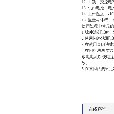
12. 工频：交流电
13. 机内电池
14. 工作温度：-10
15. 重量与体积：39
使用过程中常见
1.脉冲法测试时
2.使用闪络法测
3.在使用直闪法
4.在闪络法测试
放电电流以使电
故。
5.在直闪法测试
在线咨询