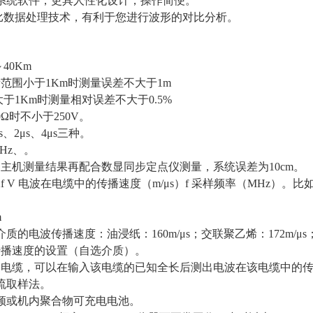
e操作系统软件，更具人性化设计，操作简便。
同屏对比数据处理技术，有利于您进行波形的对比分析。
40Km
量范围小于1Km时测量误差不大于1m
Km时测量相对误差不大于0.5%
0Ω时不小于250V。
μs、2μs、4μs三种。
MHz、。
差：主机测量结果再配合数显同步定点仪测量，系统误差为10cm。
V/2f V 电波在电缆中的传播速度（m/μs）f 采样频率（MHz）。比
m
介质的电波传播速度：油浸纸：160m/μs；交联聚乙烯：172m/μs
传播速度的设置（自选介质）。
动力电缆，可以在输入该电缆的已知全长后测出电波在该电缆中的
电流取样法。
：工频或机内聚合物可充电电池。