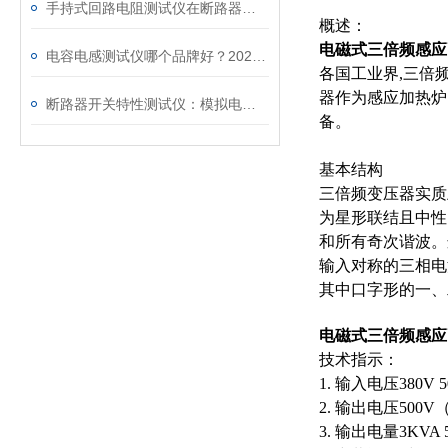
手持式回路电阻测试仪在断路器导电回路体检中的应用
概述：
电
磁式三倍频感应
电容电感测试仪哪个品牌好？2026年采购指南看这里！
各国工业界,三倍
器作为感应加热炉
断路器开关特性测试仪：模拟电网特性诊断故障
备。
基本结构
三倍频变压器实质
为星形联结且中性
和所有奇次谐波。
输入对称的三相电流
其中口字形的一、
电
磁式三倍频感应
技术指示：
1. 输入电压380V 
2. 输出电压500V
3. 输出电量3KV