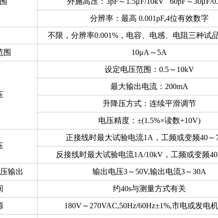
围
外施高压：
3pF
～
1.5μF/10kV 60pF
～
30μF/0
分辨率：最高
0.001pF,4
位有效数字
围
不限，分辨率
0.001%
，电容、电感、电阻三种试
范围
10μA
～
5A
设定电压范围：
0.5
～
10kV
最大输出电流：
200mA
压
升降压方式：连续平滑调节
电压精度：
±(1.5%×
读数
+10V)
正接线时最大试验电流
1A
，工频或变频
40
～
压
反接线时最大试验电流
1A/10kV
，工频或变频
40
压输出
输出电压
3
～
50V,
输出电流
3
～
30A
间
约
40s
与测量方式有关
源
180V
～
270VAC,50Hz/60Hz±1%,
市电或发电