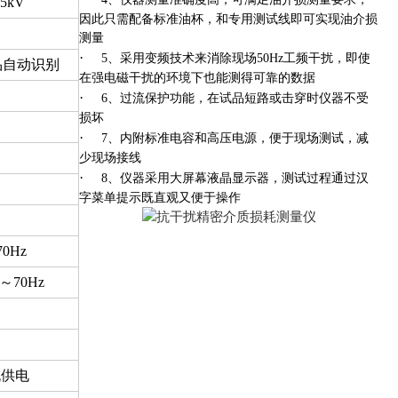
.5kV
因此只需配备标准油杯，和专用测试线即可实现油介损
测量
·
、采用变频技术来消除现场
工频干扰，即使
5
50Hz
品自动识别
在强电磁干扰的环境下也能测得可靠的数据
·
、过流保护功能，在试品短路或击穿时仪器不受
6
损坏
·
、内附标准电容和高压电源，便于现场测试，减
7
少现场接线
·
、仪器采用大屏幕液晶显示器，测试过程通过汉
8
字菜单提示既直观又便于操作
70Hz
～
70Hz
机供电