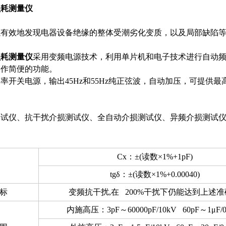
损耗测量仪
以有效地发现电器设备绝缘的整体受潮劣化变质，以及局部缺陷
损耗测量仪
采用变频电源技术，利用单片机和电子技术进行自动频
操作简便的功能。
率开关电源，输出45Hz和55Hz纯正弦波，自动加压，可提供最高
。
测试仪、抗干扰介损测试仪、全自动介损测试仪、异频介损测试
Cx
：
±(
读数
×1%+1pF)
tgδ
：
±(
读数
×1%+0.00040)
标
变频抗干扰
,
在
200%
干扰下仍能达到上述准
内施高压：
3pF
～
60000pF/10kV 60pF
～
1μF/