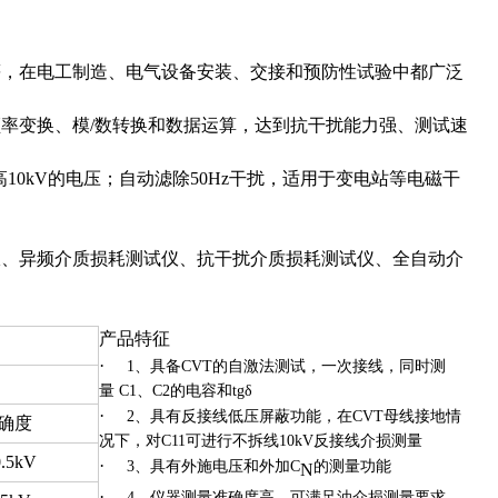
等，在电工制造、电气设备安装、交接和预防性试验中都广泛
率变换、模/数转换和数据运算，达到抗干扰能力强、测试速
10kV的电压；自动滤除50Hz干扰，适用于变电站等电磁干
仪、异频介质损耗测试仪、抗干扰介质损耗测试仪、全自动介
产品特征
·
、具备
的自激法测试，一次接线，同时测
1
CVT
量
、
的电容和
C1
C2
tgδ
·
、具有反接线低压屏蔽功能，在
母线接地情
2
CVT
确度
况下，对
可进行不拆线
反接线介损测量
C11
10kV
0.5kV
·
、具有外施电压和外加
的测量功能
3
C
N
·
、仪器测量准确度高，可满足油介损测量要求，
4