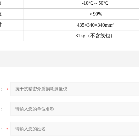
度
-10℃
～
50℃
度
＜
90%
寸
435×340×340mm
2
31kg
（不含线包）
：
：
：