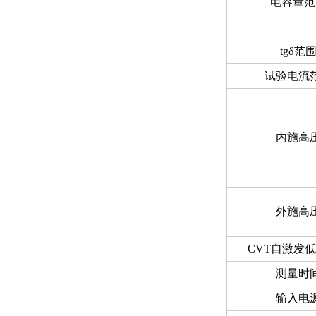
电容量范
tgδ
范
试验电流
内施高
外施高
CVT
自激发低
测量时
输入电