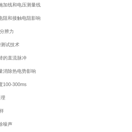
施加线和电压测量线
电阻和接触电阻影响
分辨力
冲测试技术
替的直流脉冲
量消除热电势影响
00-300ms
处理
样
除噪声