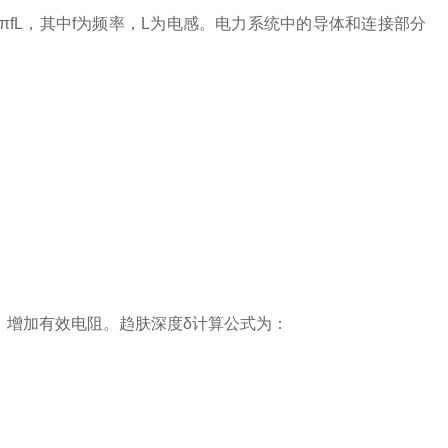
? = 2πfL，其中f为频率，L为电感。电力系统中的导体和连接部分
表面，增加有效电阻。趋肤深度δ计算公式为：