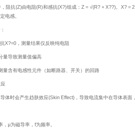
Z)由电阻(R)和感抗(X?)组成：Z = √(R? + X??)。X
一定电感。
：
感抗X?=0，测量结果仅反映纯电阻
分量导致测量值偏高
测量含有电感性元件（如断路器、开关）的回路
效应
时会产生趋肤效应(Skin Effect)，导致电流集中在导体
，μ为磁导率，f为频率。