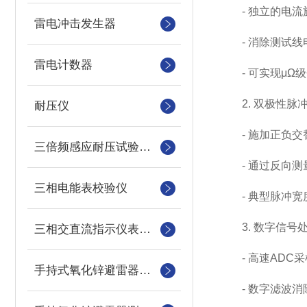
- 独立的电流
雷电冲击发生器
- 消除测试线
雷电计数器
- 可实现μΩ级
2. 双极性脉
耐压仪
- 施加正负交
三倍频感应耐压试验装置
- 通过反向测
三相电能表校验仪
- 典型脉冲宽度1
3. 数字信号
三相交直流指示仪表装置
- 高速ADC采
手持式氧化锌避雷器测试仪
- 数字滤波消