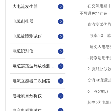
在交流电路中，阻抗(
大电流发生器
不可避免地存在
电缆刺扎器
直流测试优势
- 频率f=0，
电缆故障测试仪
- 避免因电感
电缆识别仪
- 特别适用于
电缆震荡波局放检测装置
2. 克服趋肤
交流电流通过导体
电流互感器二次回路测试仪
δ = √(ρ/πfμ)
电能质量分析仪
其中ρ为电阻率
电容电感测试仪