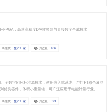
+FPGA；高速高精度D/A转换器与直接数字合成技术
厂商性质：
生产厂家
浏览量：
406
构、全数字闭环标准源技术，使用嵌入式系统、7寸TFT彩色液晶
等一系列优良器件，体积小重量轻，可广泛应用于电能计量行业、电
使用。
厂商性质：
生产厂家
浏览量：
393