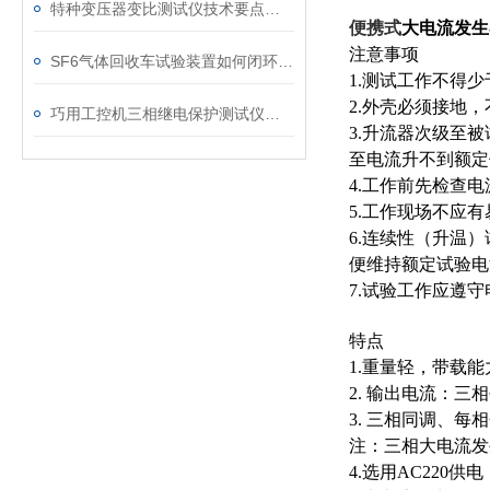
特种变压器变比测试仪技术要点分析文
便携式
大电流发生
注意事项
SF6气体回收车试验装置如何闭环处理SF6？
1.
测试工作不得少
2.
外壳必须接地，
巧用工控机三相继电保护测试仪，提升测试工作效率
3.
升流器次级至被
至电流升不到额定
4.
工作前先检查电
5.
工作现场不应有
6.
连续性（升温）
便维持额定试验电
7.
试验工作应遵守
特点
1.
重量轻，带载能
2.
输出电流：三相
3.
三相同调、每相
注：三相大电流发
4.
选用
AC220
供电