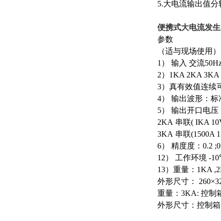
5.
大电流输出值分
便携式
大电流发生
参数
（适与现场使用）
1
） 输入 交流
50Hz
2
）
1KA 2KA 3KA
3
）真有效值连续
4
） 输出波形：标
5
） 输出开口电压
2KA
串联
( IKA 10
3KA
串联
(1500A 
6
） 精度度：
0.2 ;
12
） 工作环境
-10
13
）重量：
1KA ,
外形尺寸：
260×3
重量：
3KA:
控制
外形尺寸：控制箱