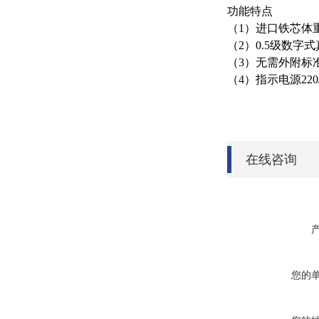
功能特点
（
1
）进口铁芯体
（
2
）
0.5
级数字式
（
3
）无需外附标
（
4
）指示电源
220
在线咨询
您的