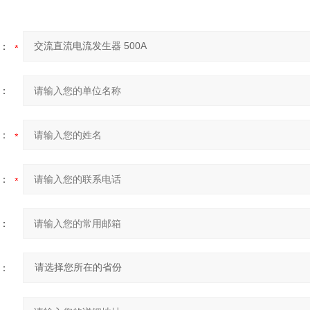
：
：
：
：
：
：