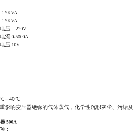
：
5KVA
：
5KVA
电压：
220V
电流
:0-5000A
电压
:10V
8%
V
0℃—40℃
重影响变压器绝缘的气体蒸气，化学性沉积灰尘、污垢
 500A
事项：