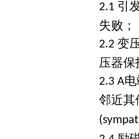
引
2.1
失败；
变
2.2
压器保
电
2.3 A
邻近其
(sympat
励