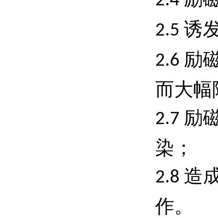
2.4
诱
2.5
励
2.6
而大幅
励
2.7
染；
造
2.8
作。