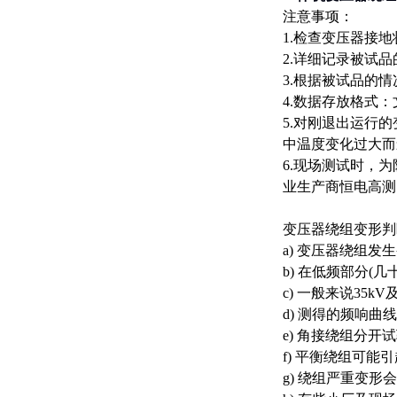
注意事项：
1.检查变压器接
2.详细记录被试
3.根据被试品的
4.数据存放格式：
5.对刚退出运行
中温度变化过大而
6.现场测试时，
业生产商恒电高测
变压器绕组变形判
a) 变压器绕组
b) 在低频部分
c) 一般来说35
d) 测得的频响曲
e) 角接绕组分开
f) 平衡绕组可能
g) 绕组严重变