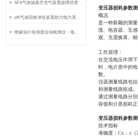
SF6气体抽真空充气装置故障排查：真空度不达标、充气速度慢的常见原因
变压器损耗参数测
概况
sf6气体回收净化装置助力电力系统绿色转型
是一种新颖的测量
缆、电容器、互感
绝缘油介电强度自动检测仪：电力设备安全的守护者
观、无需换算、精
工作原理：
在交流电压作用下
时，电介质中的电
数。
仪器测量线路包括
和测量线路组成。
通过测量电路分别
容值和介质损耗正
变压器损耗参数测
技术指标
准确度：Cx：±（读