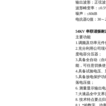
输出波形：正弦波
波形畸变率：≤0.5
噪声：≤60dB
电抗器Q值：30～2
54KV 串联谐振
主要功能
1.调频及功率元件
2.充分利用公司
度电容分压器；
3.具备全自动（
能，可任意切换使
4.具备试验电压
5.具备放电保护
落电压值；
6. 测量显示输
7.大液晶全中文
8. 技术特点要点
8.1. *的数