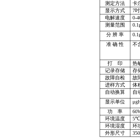
测定方法
卡
显示方式
7
电解速度
0-
测量范围
0.
分 辨 率
0.
准 确 性
不
＞
打 印
热
记录存储
存
故障自检
故
进样方式
体
自动换算
自
显示单位
μg
功 率
60
环境温度
5℃
环境湿度
环
外形尺寸
35