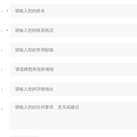
：
：
：
：
：
：