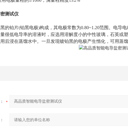
用电极量程的1/1000，满量程精度≤±2%
盐密测试仪
黑的铂片(铂黑电极)构成，其电极常数为0.80~1.20范围。
测量很低电导率的溶液时，应选用溶解度小的中性玻璃，石英或
使用后浸在蒸馏水中。一旦发现镀铂黑的电极产生惰化，可用蒸
：
：