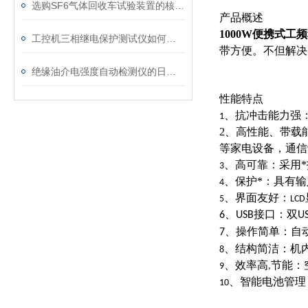
选购SF6气体回收车试验装置的核心考量因素分析
产品概述
1000W
便携式
工频
工控机三相继电保护测试仪如何提升保护定值校验效率
带方便。不但解决
绝缘油介电强度自动检测仪的日常维护与油样处理要点
性能特点
、抗冲击能力强
1
2、高性能、带载
等家电设备，通信
、高可靠：采用
3
、保护*：具有
4
、界面友好：
5
LCD
、
接口：双
6
USB
U
、操作简单：自
7
、结构简洁：机
8
、效率高
节能：
9
,
、智能电池管理
10