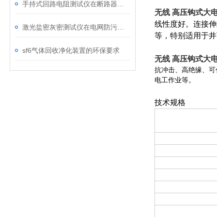
手持式回路电阻测试仪在断路器导电回路体检中的应用
无线 高压钩式大
线性度好。连接伸
激光盐密灰密测试仪在电网防污闪工作中的实际应用与预警价值
等，特别适用于井
sf6气体回收净化装置的环保要求
无线 高压钩式大
抗冲击、高绝缘、可
电工作业等。
技术规格
功 能
电 源
测试方式
传输方式
传输距离
显示模式
可测线径