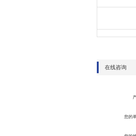
干 扰
绝缘强度
结 构
在线咨询
您的