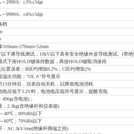
A～2999A: ±3%±5dgt
A～9999A: ±4%±5dgt
换档
m
秒
310mm×270mm×52mm
00V以下裸导线测试，10kV以下具有安全绝缘外皮导线测试。(带绝
模式下按HOLD键保持数据，再按HOLD键取消保持
无位置误差；B区约增加0.2%；C区约增加2%
程溢出功能：“OL A"符号显示
约15分钟后，仪表自动关机，以降低电池消耗
池电压低于3.2V时，电池电压低符号显示，提醒充电
496g(含电池)；
：2.3kg(含绝缘杆和仪表箱)
℃～40℃；80%Rh以下
℃～60℃；70%Rh以下
：AC 3kV/rms(绝缘杆两端之间)