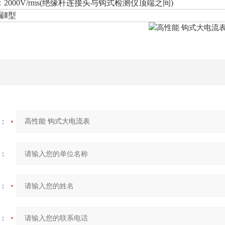
2000V/rms(绝缘杆连接头与钩式检测仪顶端之间)
漏Ⅱ型
：
：
：
：