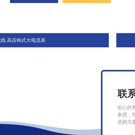
无线 高压钩式大电流表
联
贴心的
参观，
选购方