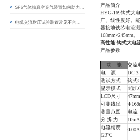
产品简介
SF6气体抽真空充气装置如何助力变电站紧急抢修
HYG-169钩
广、线性度好。能
电缆交流耐压试验装置常见不合格原因及处理建议
器接地铁芯电流测
168mm×245mm。
高性能 钩式大电
产品参数
功 能
交流
电 源
DC 
测试方式
钩式
显示模式
4位
LCD尺寸
47mm
可测线径
Ф16
测量范围
电流：A
分 辨 力
10mA
电流精度
0.00
(23℃