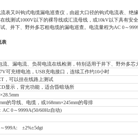
式大电流表又叫钩式电缆漏电巡查仪，由超大口径的钩式电流表、
在线测试1000V以下的裸导线或汇流母线，或10kV以下具有
试、井下、野外多芯粗电缆的漏电巡查。电流量程为AC 0～999
流表
电流、漏电流、负荷电流在线检测，特别适用于井下、野外多芯
3.7V可充锂电池，USB充电接口，连续工作约10小时
CT，可以挂在线路上测试
LCD显示，背光功能，适合昏暗场所
×28.5mm
8mm的导线、电缆，或168mm×245mm的母排
C 0～9999A(50/60Hz自动)
A～999A: ±2%±5dgt