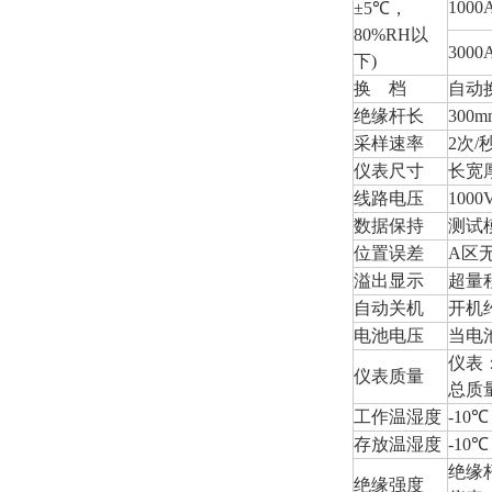
1000
±5℃，
80%RH以
3000
下)
换 档
自动
绝缘杆长
300m
采样速率
2次/
仪表尺寸
长宽厚
线路电压
10
数据保持
测试
位置误差
A区
溢出显示
超量
自动关机
开机
电池电压
当电
仪表：
仪表质量
总质量
工作温湿度
-10
存放温湿度
-10
绝缘杆
绝缘强度