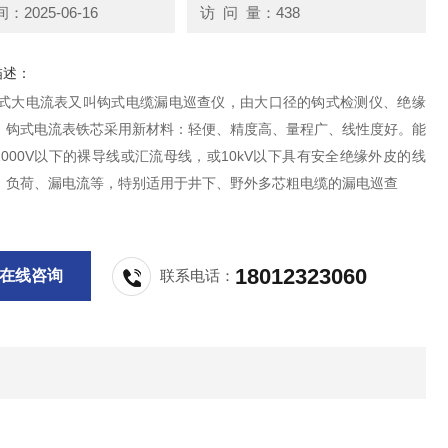
2025-06-16
访 问 量：438
描述：
钩式大电流表又叫钩式电缆漏电巡查仪，由大口径的钩式检测仪、绝缘
。钩式电流表铁芯采用新材料：轻便、精度高、量程广、线性度好。能
000V以下的裸导线或汇流母线，或10kV以下具有安全绝缘外皮的线
、负荷、漏电流等，特别适用于井下、野外多芯粗电缆的漏电巡查
18012323060
在线咨询
联系电话：