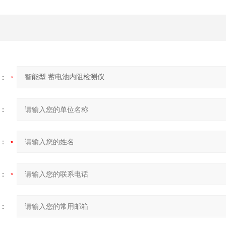
：
：
：
：
：