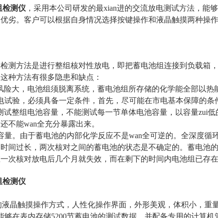
阻检测仪
，采用本公司研发的最xian进的交流放电测试方法，
的优劣。客户可以根据自身情况选择按键操作和液晶触摸两种操
量检测方法是进行整组核对性放电，即把蓄电池组连接到负载箱
是这种方法有很多隐患和缺点：
风险大，电池组须脱离系统，蓄电池组所存储的化学能全部以热
电试验，必须具备一定条件，首先，尽可能在市电基本保障的条件
测试整组电池容量，不能测试每一节单体电池容量，以容量zui
还不能wan全充分暴露出来。
容量。由于蓄电池的内部化学反应不是wan全可逆的。全深度
时间过长，两次核对之间的蓄电池的状态是不确定的。蓄电池的
在一次核对放电后几个月就失效，而在剩下的时间内电池组已存
阻检测仪
n进的液晶触摸操作方式，人性化操作界面，外形美观，体积小，
能够在表内存储5200节蓄电池的测试数据，并配备专用的计算