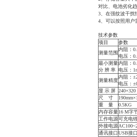
对比、电池劣化
3、在强纹波干扰
4、可以按照用户
技术参数
项目
参数
内阻：0.
测量范围
电压：0.0
最小测量
内阻：0
分 辨 率
电压：1
内阻：±2
测量精度
电压：±0.
显 示 屏
240×320
尺 寸
190mm×
重 量
0.5KG
内存容量
16 M字
工作电源
可充电锂
外接电源
AC100
通讯接口
USB接