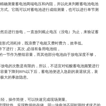
能够精确测量蓄电池两端电压和内阻，并以此来判断蓄电池电池
作方式。它既可以对蓄电池进行成组测量，也可以进行单节测
，然后进行放电，一直放到截止电压（没电）为止，来验证蓄
能形式消耗掉，既浪费了电能又费时费力，效率低。
下进行；其次 ,必须有备用电池组 。
低的一节作为整组容量，而其他部分电池由于放电深度不够，
循环放电的次数是有限的，所以，不适宜对铅酸蓄电池频繁进行
容量下降到80%以下后，蓄电池便进入急剧的衰退状况，衰
在极大的事故隐患。
重量轻，操作简便，可以快速完成现场测量。
机管理软件，实现数据的存储、同一块电池不同时期技术状态的