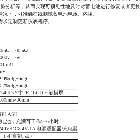
趋势分析等，从而实现可预见性地及时对蓄电池进行修复或者更
情况下，可准确在线测试蓄电池电压、内阻。
需求定制更新仪表程序。
0mΩ--100mΩ
00v--16v
.01 mΩ
mV
.0%rdg±6dgt
2%rdg±6dgt
 24bit 3.5寸TFT LCD + 触摸屏
100mm×30mm
节FLASH
电池，充满可工作5~6小时
~240V/DC8.4V-1A 电源适配器/充电器
口（可插接U盘）