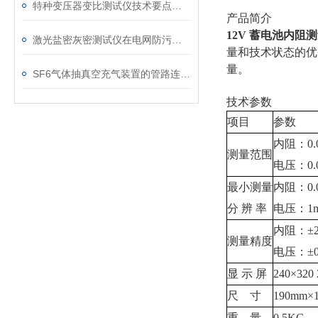
特种变压器变比测试仪技术要点分析文
产品简介
12V 蓄电池内阻
激光盐密灰密测试仪在电网防污闪工作中的实际应用与预警价值
量和技术状态的优
量。
SF6气体抽真空充气装置的管路连接与密封性检测实用技巧
技术参数
项目
参数
内阻：0.
测量范围
电压：0.00
最小测量
内阻：0
分 辨 率
电压：1
内阻：±2.
测量精度
电压：±0.
显 示 屏
240×320
尺 寸
190mm×
重 量
0.5KG