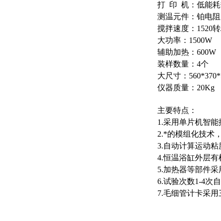
打 印 机：低能耗
测温元件：铂电阻
搅拌速度：1520转
大功率：1500W
辅助加热：600W
装样数量：4个
大尺寸：560*370*
仪器质量：20Kg
主要特点：
1.采用单片机智
2.*的模组化技
3.自动计算运动
4.恒温浴缸外层
5.加热器等部件
6.试验次数1-
7.毛细管计卡采