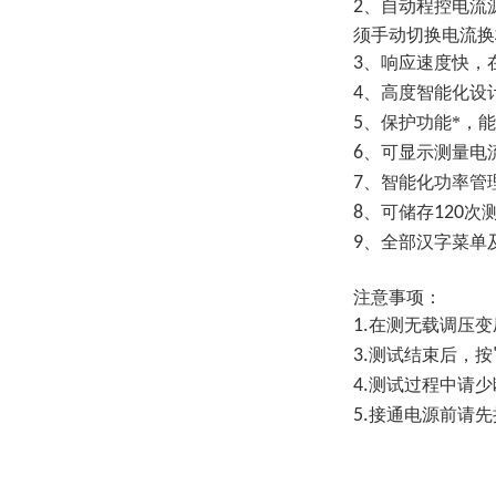
2
、自动程控电流
须手动切换电流换
3
、响应速度快，
4
、高度智能化设
5
、保护功能*，
6
、可显示测量电
7
、智能化功率管
8
、可储存
120
次
9
、全部汉字菜单
注意事项：
1.
在测无载调压变
3.
测试结束后，按
4.
测试过程中请少
5.
接通电源前请先