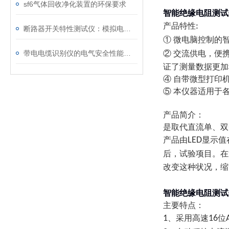
sf6气体回收净化装置的环保要求
智能绝缘电阻测
产品特性
:
断路器开关特性测试仪：模拟电网特性诊断故障
① 微电脑控制的
带电电缆识别仪的电气安全性能评估
② 交流供电，便
证了测量数据更加
④ 自带微型打印
⑤ 本仪器适用于
产品简介：
是取代直流单、双
产品由
LED
显示值
后，试验项目。在
改变这种状况，缩
智能绝缘电阻测
主要特点：
1
、采用高速
16
位