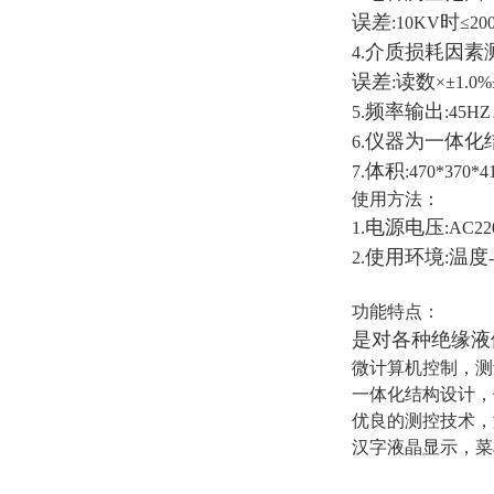
误差
时
:10KV
≤20
介质损耗因素
4.
误差
读数
:
×±1.0%
频率输出
5.
:45HZ
仪器为一体化
6.
体积
7.
:470*370*4
使用方法：
电源电压
1.
:AC2
使用环境
温度
2.
:
功能特点：
是对各种绝缘液
微计算机控制，测
一体化结构设计，
优良的测控技术，
汉字液晶显示，菜