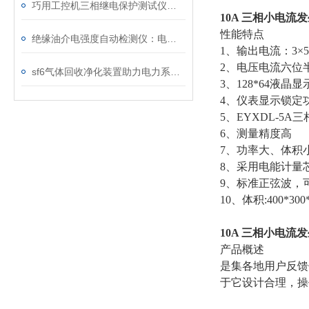
巧用工控机三相继电保护测试仪，提升测试工作效率
10A 三相小电流
性能特点
绝缘油介电强度自动检测仪：电力设备安全的守护者
1、输出电流：3×5
2、电压电流六位
sf6气体回收净化装置助力电力系统绿色转型
3、128*64液
4、仪表显示锁定
5、EYXDL-5
6、测量精度高 
7、功率大、体积
8、采用电能计量
9、标准正弦波，
10、体积:400*300
10A 三相小电流
产品概述
是集各地用户反馈
于它设计合理，操