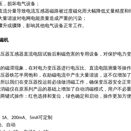
压，损坏电气设备；
直流分量导致电流互感器磁路被过度磁化而大幅降低丈量精度和
大量谐波对电网电能质量造成严重的污染；
骤升或骤降，影响其他电气设备正常工作。
消磁机
变压器互感器直流电阻试验后剩磁危害的专用设备，对保护电力
有的磁滞现象，在对电力变压器进行电压比、直流电阻测量等操
变压器铁芯半周饱和，在励磁电流中产生大量谐波，这不仅增加
。所以我们在变压器投运前必须做消磁工作，确保变压器安全正
器消磁仪在原系列产品的基础上增加了自动消磁模式，用户不必
。两键式操作：红色选择和复位，绿色确定和启动，操作更加方
、
、
、
可定制
1A
200mA
5mA
动、自动