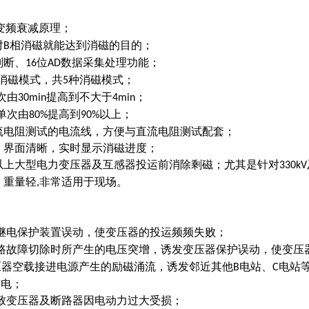
变频衰减原理；
对
相消磁就能达到消磁的目的；
B
判断、
位
数据采集处理功能；
16
AD
消磁模式，共
种消磁模式；
5
次由
提高到不大于
；
30min
4min
单次由
提高到
以上；
80%
90%
流电阻测试的电流线，方便与直流电阻测试配套；
，界面清晰，实时显示消磁进度；
以上大型电力变压器及互感器投运前消除剩磁；尤其是针对
330kV
，重量轻
非常适用于现场。
,
继电保护装置误动，使变压器的投运频频失败；
路故障切除时所产生的电压突增，诱发变压器保护误动，使变压
压器空载接进电源产生的励磁涌流，诱发邻近其他
电站、
电站
B
C
停电；
致变压器及断路器因电动力过大受损；