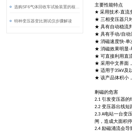
主要性能特点
选购SF6气体回收车试验装置的核心考量因素分析
★
采用技术
直流
-
★ 三相变压器只
特种变压器变比测试仪步骤解读
★ 具有自动稳流
★ 具有手动
自动
/
★ 消磁速度快
单
-
★ 消磁效果明显
-
★ 可直接利用直
★ 采用中文界面
★ 适用于
及
35kV
★ 该产品体积小
剩磁的危害
引发变压器的
2.1
变压器出线短
2.2
电站一台变
2.3 A
闸，造成大面积
励磁涌流会导
2.4