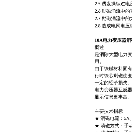
诱发操纵过电
2.5
励磁涌流中的
2.6
励磁涌流中的
2.7
造成电网电压
2.8
10A电力变压器
概述
是消除大型电力
用。
由于铁磁材料固
行时铁芯剩磁使
一定的经济损失
电力变压器互感
显示信息更丰富
主要技术指标
★ 消磁电流：
5A
★ 消磁方式：手