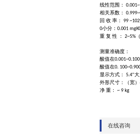
线性范围：
0.001
相关系数：
0.999~
回 收 率：
99 ~10
小分：
0
0.001 mgK
重 复 性 ：
2~5%
测量准确度：
酸值在
0.001~0.10
酸值在
0. 100~0.9
显示方式：
″
5.4
外形尺寸：（宽）
净 重：
~ 9 kg
在线咨询