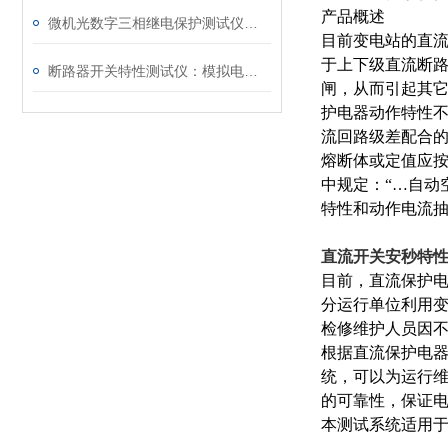
产品概述
微机光数字三相继电保护测试仪通讯中断、数据异常的处理方法
目前变电站的直
于上下级直流断
断路器开关特性测试仪：模拟电网特性诊断故障
闸，从而引起其
护电器动作特性
流回路级差配合
熔断体或定值应
中规定：
“…
自动
特性和动作电流
直流开关安秒特性
目前，直流保护
分运行单位利用
检修维护人员因
根据直流保护电
统，可以为运行
的可靠性，保证
本测试系统适用