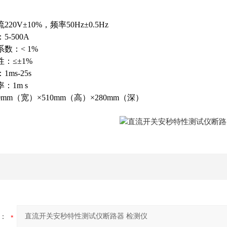
流
220V±10%
，频率
50Hz±0.5Hz
：
5-500A
系数：
< 1%
性：
≤±1%
：
1ms-25s
率：
1m s
0mm
（宽）
×510mm
（高）
×280mm
（深）
：