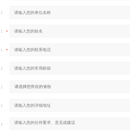
：
：
：
：
：
：
：