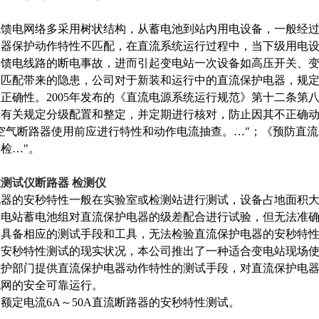
流馈电网络多采用树状结构，从蓄电池到站内用电设备，一般经
路器保护动作特性不匹配，在直流系统运行过程中，当下级用电
它馈电线路的断电事故，进而引起变电站一次设备如高压开关、
不匹配带来的隐患，公司对于新装和运行中的直流保护电器，规
的正确性。
2005
年发布的《直流电源系统运行规范》第十二条第
按有关规定分级配置和整定，并定期进行核对，防止因其不正确
空气断路器使用前应进行特性和动作电流抽查。
…"
；《预防直流
抽检
…"
。
测试仪断路器 检测仪
电器的安秒特性一般在实验室或检测站进行测试，设备占地面积
变电站蓄电池组对直流保护电器的级差配合进行试验，但无法准
不具备相应的测试手段和工具，无法检验直流保护电器的安秒特
器安秒特性测试的现实状况，本公司推出了一种适合变电站现场
维护部门提供直流保护电器动作特性的测试手段，对直流保护电
电网的安全可靠运行。
于额定电流
6A
～
50A
直流断路器的安秒特性测试。