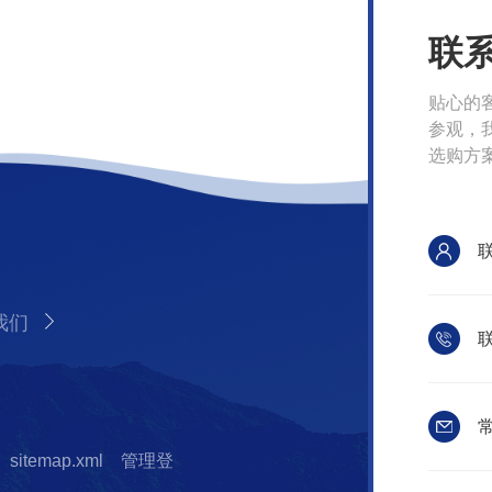
联
贴心的
参观，
选购方
我们
联
常
sitemap.xml
管理登