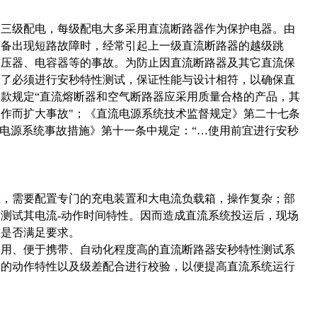
过三级配电，每级配电大多采用直流断路器作为保护电器。由
设备出现短路故障时，经常引起上一级直流断路器的越级跳
变压器、电容器等的事故。为防止因直流断路器及其它直流保
定了必须进行安秒特性测试，保证性能与设计相符，以确保直
八款规定
“
直流熔断器和空气断路器应采用质量合格的产品，其
动作而扩大事故
"
；《直流电源系统技术监督规定》第二十七条
电源系统事故措施》第十一条中规定：
“…
使用前宜进行安秒
大，需要配置专门的充电装置和大电流负载箱，操作复杂；部
确测试其电流
-
动作时间特性。因而造成直流系统投运后，现场
性是否满足要求。
使用、便于携带、自动化程度高的直流断路器安秒特性测试系
器的动作特性以及级差配合进行校验，以便提高直流系统运行